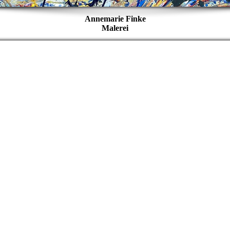
Annemarie Finke
Malerei